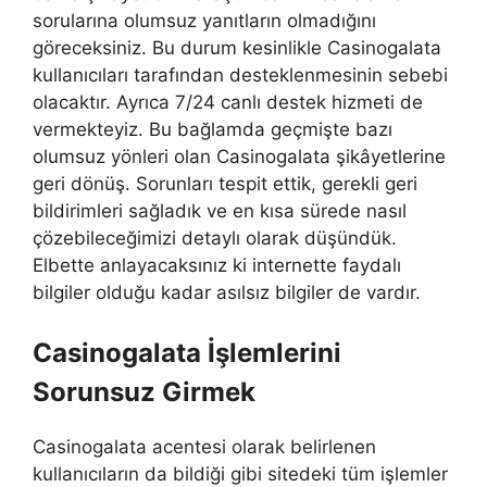
sorularına olumsuz yanıtların olmadığını
göreceksiniz. Bu durum kesinlikle Casinogalata
kullanıcıları tarafından desteklenmesinin sebebi
olacaktır. Ayrıca 7/24 canlı destek hizmeti de
vermekteyiz. Bu bağlamda geçmişte bazı
olumsuz yönleri olan Casinogalata şikâyetlerine
geri dönüş. Sorunları tespit ettik, gerekli geri
bildirimleri sağladık ve en kısa sürede nasıl
çözebileceğimizi detaylı olarak düşündük.
Elbette anlayacaksınız ki internette faydalı
bilgiler olduğu kadar asılsız bilgiler de vardır.
Casinogalata İşlemlerini
Sorunsuz Girmek
Casinogalata acentesi olarak belirlenen
kullanıcıların da bildiği gibi sitedeki tüm işlemler