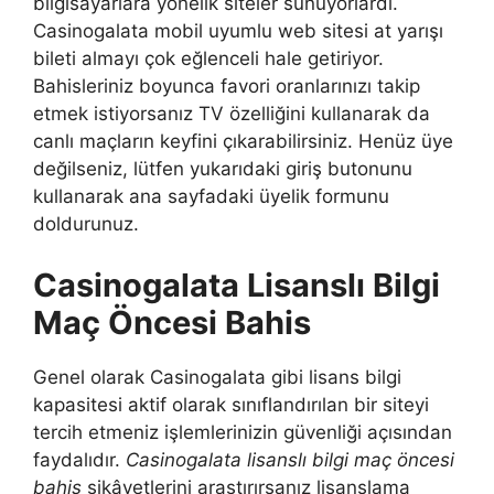
bilgisayarlara yönelik siteler sunuyorlardı.
Casinogalata mobil uyumlu web sitesi at yarışı
bileti almayı çok eğlenceli hale getiriyor.
Bahisleriniz boyunca favori oranlarınızı takip
etmek istiyorsanız TV özelliğini kullanarak da
canlı maçların keyfini çıkarabilirsiniz. Henüz üye
değilseniz, lütfen yukarıdaki giriş butonunu
kullanarak ana sayfadaki üyelik formunu
doldurunuz.
Casinogalata Lisanslı Bilgi
Maç Öncesi Bahis
Genel olarak Casinogalata gibi lisans bilgi
kapasitesi aktif olarak sınıflandırılan bir siteyi
tercih etmeniz işlemlerinizin güvenliği açısından
faydalıdır.
Casinogalata lisanslı bilgi maç öncesi
bahis
şikâyetlerini araştırırsanız lisanslama