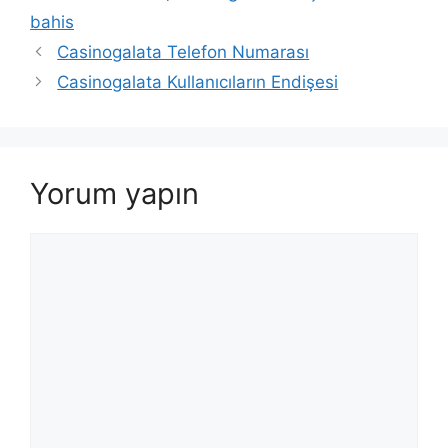
bahis
Casinogalata Telefon Numarası
Casinogalata Kullanıcıların Endişesi
Yorum yapın
Yorum