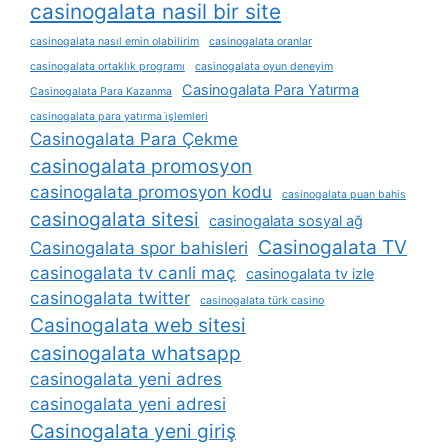
casinogalata nasil bir site
casinogalata nasıl emin olabilirim
casinogalata oranlar
casinogalata ortaklık programı
casinogalata oyun deneyim
Casinogalata Para Yatırma
Casinogalata Para Kazanma
casinogalata para yatırma i̇şlemleri
Casinogalata Para Çekme
casinogalata promosyon
casinogalata promosyon kodu
casinogalata puan bahis
casinogalata sitesi
casinogalata sosyal ağ
Casinogalata TV
Casinogalata spor bahisleri
casinogalata tv canli maç
casinogalata tv izle
casinogalata twitter
casinogalata türk casino
Casinogalata web sitesi
casinogalata whatsapp
casinogalata yeni adres
casinogalata yeni adresi
Casinogalata yeni giriş