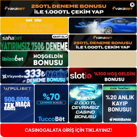
×
CASINOGALATA GİRİŞ İÇİN TIKLAYINIZ!