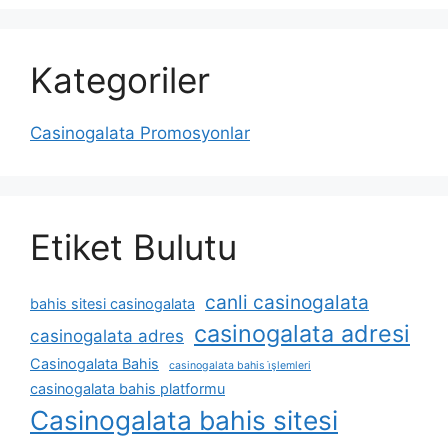
Kategoriler
Casinogalata Promosyonlar
Etiket Bulutu
canli casinogalata
bahis sitesi casinogalata
casinogalata adresi
casinogalata adres
Casinogalata Bahis
casinogalata bahis i̇şlemleri
casinogalata bahis platformu
Casinogalata bahis sitesi