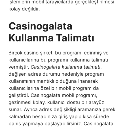
işlemlerin mobil tarayıcılarda gerçekleştirilmesi
kolay değildir.
Casinogalata
Kullanma Talimatı
Birçok casino şirketi bu programı edinmiş ve
kullanıcılarına bu programı kullanma talimatı
vermiştir.
Casinogalata kullanma talimatı
,
değişen adres durumu nedeniyle program
kullanımının mantıklı olduğuna inanarak
kullanıcılarına özel bir mobil program da
geliştirdi. Casinogalata mobil programı,
gezinmesi kolay, kullanıcı dostu bir arayüz
sunar. Ayrıca adres değişikliği aramanıza gerek
kalmadan hesabınıza giriş yapıp kısa sürede
bahis yapmaya başlayabilirsiniz. Casinogalata