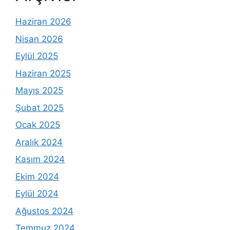
Haziran 2026
Nisan 2026
Eylül 2025
Haziran 2025
Mayıs 2025
Şubat 2025
Ocak 2025
Aralık 2024
Kasım 2024
Ekim 2024
Eylül 2024
Ağustos 2024
Temmuz 2024