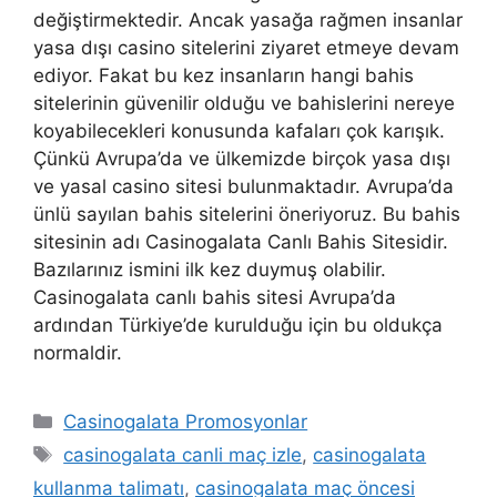
değiştirmektedir. Ancak yasağa rağmen insanlar
yasa dışı casino sitelerini ziyaret etmeye devam
ediyor. Fakat bu kez insanların hangi bahis
sitelerinin güvenilir olduğu ve bahislerini nereye
koyabilecekleri konusunda kafaları çok karışık.
Çünkü Avrupa’da ve ülkemizde birçok yasa dışı
ve yasal casino sitesi bulunmaktadır. Avrupa’da
ünlü sayılan bahis sitelerini öneriyoruz. Bu bahis
sitesinin adı Casinogalata Canlı Bahis Sitesidir.
Bazılarınız ismini ilk kez duymuş olabilir.
Casinogalata canlı bahis sitesi Avrupa’da
ardından Türkiye’de kurulduğu için bu oldukça
normaldir.
Kategoriler
Casinogalata Promosyonlar
Etiketler
casinogalata canli maç izle
,
casinogalata
kullanma talimatı
,
casinogalata maç öncesi