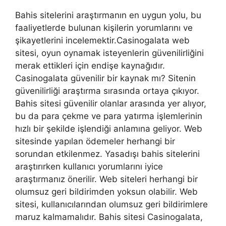
Bahis sitelerini araştırmanın en uygun yolu, bu
faaliyetlerde bulunan kişilerin yorumlarını ve
şikayetlerini incelemektir.Casinogalata web
sitesi, oyun oynamak isteyenlerin güvenilirliğini
merak ettikleri için endişe kaynağıdır.
Casinogalata güvenilir bir kaynak mı? Sitenin
güvenilirliği araştırma sırasında ortaya çıkıyor.
Bahis sitesi güvenilir olanlar arasında yer alıyor,
bu da para çekme ve para yatırma işlemlerinin
hızlı bir şekilde işlendiği anlamına geliyor. Web
sitesinde yapılan ödemeler herhangi bir
sorundan etkilenmez. Yasadışı bahis sitelerini
araştırırken kullanıcı yorumlarını iyice
araştırmanız önerilir. Web siteleri herhangi bir
olumsuz geri bildirimden yoksun olabilir. Web
sitesi, kullanıcılarından olumsuz geri bildirimlere
maruz kalmamalıdır. Bahis sitesi Casinogalata,