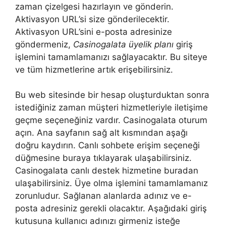
zaman çizelgesi hazırlayın ve gönderin.
Aktivasyon URL’si size gönderilecektir.
Aktivasyon URL’sini e-posta adresinize
göndermeniz,
Casinogalata üyelik planı
giriş
işlemini tamamlamanızı sağlayacaktır. Bu siteye
ve tüm hizmetlerine artık erişebilirsiniz.
Bu web sitesinde bir hesap oluşturduktan sonra
istediğiniz zaman müşteri hizmetleriyle iletişime
geçme seçeneğiniz vardır. Casinogalata oturum
açın. Ana sayfanın sağ alt kısmından aşağı
doğru kaydırın. Canlı sohbete erişim seçeneği
düğmesine buraya tıklayarak ulaşabilirsiniz.
Casinogalata canlı destek hizmetine buradan
ulaşabilirsiniz. Üye olma işlemini tamamlamanız
zorunludur. Sağlanan alanlarda adınız ve e-
posta adresiniz gerekli olacaktır. Aşağıdaki giriş
kutusuna kullanıcı adınızı girmeniz isteğe