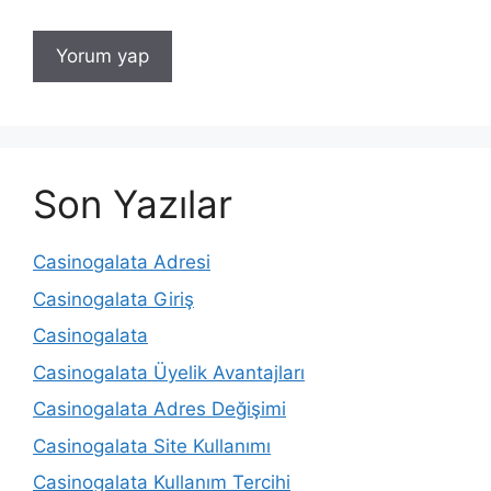
Son Yazılar
Casinogalata Adresi
Casinogalata Giriş
Casinogalata
Casinogalata Üyelik Avantajları
Casinogalata Adres Değişimi
Casinogalata Site Kullanımı
Casinogalata Kullanım Tercihi