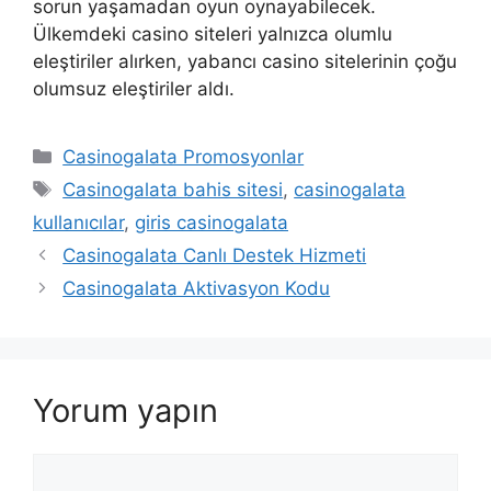
sorun yaşamadan oyun oynayabilecek.
Ülkemdeki casino siteleri yalnızca olumlu
eleştiriler alırken, yabancı casino sitelerinin çoğu
olumsuz eleştiriler aldı.
Kategoriler
Casinogalata Promosyonlar
Etiketler
Casinogalata bahis sitesi
,
casinogalata
kullanıcılar
,
giris casinogalata
Casinogalata Canlı Destek Hizmeti
Casinogalata Aktivasyon Kodu
Yorum yapın
Yorum