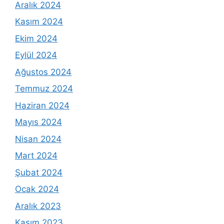
Aralık 2024
Kasım 2024
Ekim 2024
Eylül 2024
Ağustos 2024
Temmuz 2024
Haziran 2024
Mayıs 2024
Nisan 2024
Mart 2024
Şubat 2024
Ocak 2024
Aralık 2023
Kasım 2023