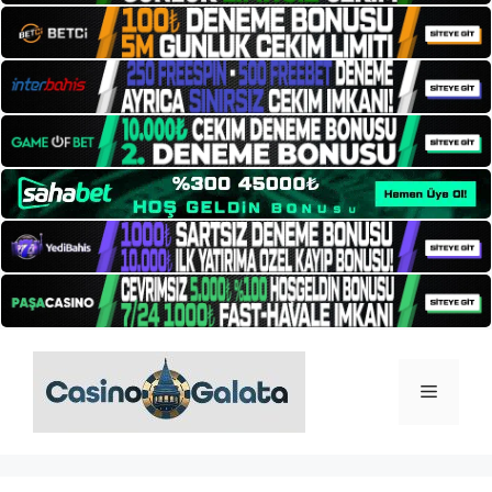
İçeriğe
atla
Menü