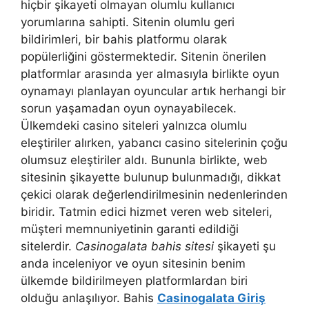
hiçbir şikayeti olmayan olumlu kullanıcı
yorumlarına sahipti. Sitenin olumlu geri
bildirimleri, bir bahis platformu olarak
popülerliğini göstermektedir. Sitenin önerilen
platformlar arasında yer almasıyla birlikte oyun
oynamayı planlayan oyuncular artık herhangi bir
sorun yaşamadan oyun oynayabilecek.
Ülkemdeki casino siteleri yalnızca olumlu
eleştiriler alırken, yabancı casino sitelerinin çoğu
olumsuz eleştiriler aldı. Bununla birlikte, web
sitesinin şikayette bulunup bulunmadığı, dikkat
çekici olarak değerlendirilmesinin nedenlerinden
biridir. Tatmin edici hizmet veren web siteleri,
müşteri memnuniyetinin garanti edildiği
sitelerdir.
Casinogalata bahis sitesi
şikayeti şu
anda inceleniyor ve oyun sitesinin benim
ülkemde bildirilmeyen platformlardan biri
olduğu anlaşılıyor. Bahis
Casinogalata Giriş