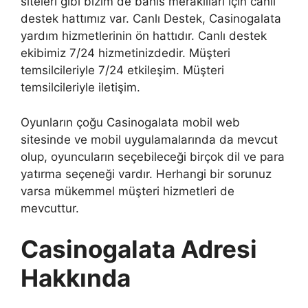
siteleri gibi bizim de bahis meraklıları için canlı
destek hattımız var. Canlı Destek, Casinogalata
yardım hizmetlerinin ön hattıdır. Canlı destek
ekibimiz 7/24 hizmetinizdedir. Müşteri
temsilcileriyle 7/24 etkileşim. Müşteri
temsilcileriyle iletişim.
Oyunların çoğu Casinogalata mobil web
sitesinde ve mobil uygulamalarında da mevcut
olup, oyuncuların seçebileceği birçok dil ve para
yatırma seçeneği vardır. Herhangi bir sorunuz
varsa mükemmel müşteri hizmetleri de
mevcuttur.
Casinogalata Adresi
Hakkında