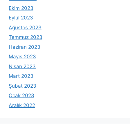
Ekim 2023
Eylül 2023
Ağustos 2023
Temmuz 2023
Haziran 2023
Mayıs 2023
Nisan 2023
Mart 2023
Şubat 2023
Ocak 2023
Aralık 2022