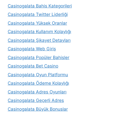
Casinogalata Bahis Kategorileri
Casinogalata Twitter Liderliği
Casinogalata Yüksek Oranlar
Casinogalata Kullanım Kolaylığı
Casinogalata Şikayet Detayları
Casinogalata Web Giriş
Casinogalata Popüler Bahisler
Casinogalata Bet Casino
Casinogalata Oyun Platformu
Casinogalata Ödeme Kolaylığı
Casinogalata Adres Oyunları
Casinogalata Geçerli Adres
Casinogalata Büyük Bonuslar