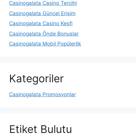
Casinogalata Casino Tercihi
Casinogalata Güncel Erişim
Casinogalata Casino Keşfi
Casinogalata Önde Bonuslar
Casinogalata Mobil Popülerlik
Kategoriler
Casinogalata Promosyonlar
Etiket Bulutu