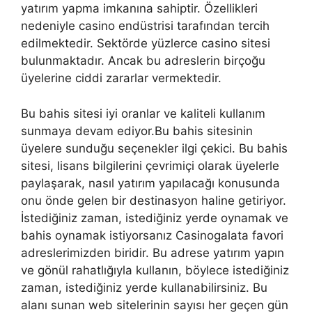
yatırım yapma imkanına sahiptir. Özellikleri
nedeniyle casino endüstrisi tarafından tercih
edilmektedir. Sektörde yüzlerce casino sitesi
bulunmaktadır. Ancak bu adreslerin birçoğu
üyelerine ciddi zararlar vermektedir.
Bu bahis sitesi iyi oranlar ve kaliteli kullanım
sunmaya devam ediyor.Bu bahis sitesinin
üyelere sunduğu seçenekler ilgi çekici. Bu bahis
sitesi, lisans bilgilerini çevrimiçi olarak üyelerle
paylaşarak, nasıl yatırım yapılacağı konusunda
onu önde gelen bir destinasyon haline getiriyor.
İstediğiniz zaman, istediğiniz yerde oynamak ve
bahis oynamak istiyorsanız Casinogalata favori
adreslerimizden biridir. Bu adrese yatırım yapın
ve gönül rahatlığıyla kullanın, böylece istediğiniz
zaman, istediğiniz yerde kullanabilirsiniz. Bu
alanı sunan web sitelerinin sayısı her geçen gün