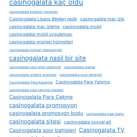
casinogalata kaç oldu
casinogalata kullanıcı yorumları
Casinogalata Lisans Bilgileri nedir
casinogalata maç izle
casinogalata maç izleme
casinogalata mobil
casinogalata mobil uygulaması
casinogalata müşteri hizmetleri
casinogalata müşteri memnuniyeti
casinogalata nasil bir site
casinogalata nasıl emin olabilirim
casinogalata oranlar
casinogalata ortaklık programı
casinogalata oyun deneyim
Casinogalata Para Yatırma
Casinogalata Para Kazanma
casinogalata para yatırma i̇şlemleri
Casinogalata Para Çekme
casinogalata promosyon
casinogalata promosyon kodu
casinogalata puan bahis
casinogalata sitesi
casinogalata sosyal ağ
Casinogalata TV
Casinogalata spor bahisleri